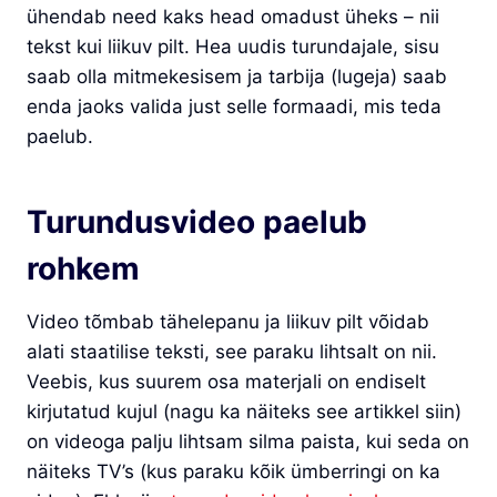
ühendab need kaks head omadust üheks – nii
tekst kui liikuv pilt. Hea uudis turundajale, sisu
saab olla mitmekesisem ja tarbija (lugeja) saab
enda jaoks valida just selle formaadi, mis teda
paelub.
Turundusvideo paelub
rohkem
Video tõmbab tähelepanu ja liikuv pilt võidab
alati staatilise teksti, see paraku lihtsalt on nii.
Veebis, kus suurem osa materjali on endiselt
kirjutatud kujul (nagu ka näiteks see artikkel siin)
on videoga palju lihtsam silma paista, kui seda on
näiteks TV’s (kus paraku kõik ümberringi on ka