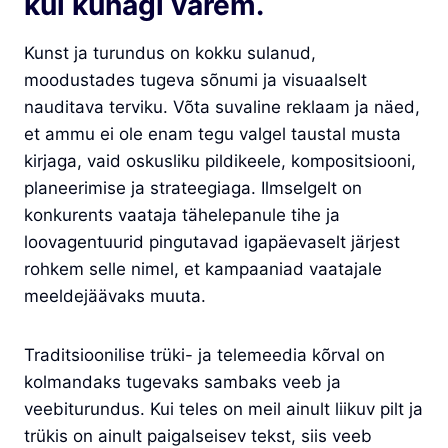
kui kunagi varem.
Kunst ja turundus on kokku sulanud,
moodustades tugeva sõnumi ja visuaalselt
nauditava terviku. Võta suvaline reklaam ja näed,
et ammu ei ole enam tegu valgel taustal musta
kirjaga, vaid oskusliku pildikeele, kompositsiooni,
planeerimise ja strateegiaga. Ilmselgelt on
konkurents vaataja tähelepanule tihe ja
loovagentuurid pingutavad igapäevaselt järjest
rohkem selle nimel, et kampaaniad vaatajale
meeldejäävaks muuta.
Traditsioonilise trüki- ja telemeedia kõrval on
kolmandaks tugevaks sambaks veeb ja
veebiturundus. Kui teles on meil ainult liikuv pilt ja
trükis on ainult paigalseisev tekst, siis veeb