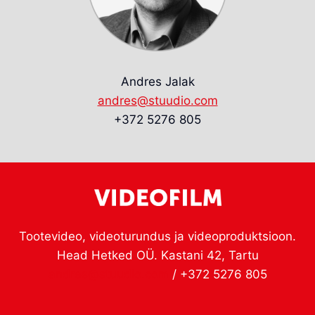
Andres Jalak
andres@stuudio.com
+372 5276 805
Tootevideo, videoturundus ja videoproduktsioon.
Head Hetked OÜ. Kastani 42, Tartu
andres@stuudio.com
/ +372 5276 805