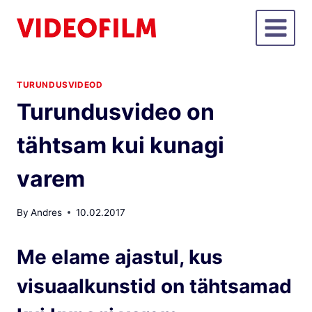
Skip
to
content
TURUNDUSVIDEOD
Turundusvideo on
tähtsam kui kunagi
varem
By
Andres
10.02.2017
Me elame ajastul, kus
visuaalkunstid on tähtsamad