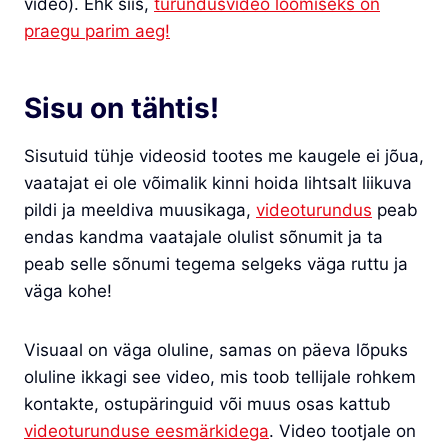
video). Ehk siis,
turundusvideo loomiseks on
praegu parim aeg!
Sisu on tähtis!
Sisutuid tühje videosid tootes me kaugele ei jõua,
vaatajat ei ole võimalik kinni hoida lihtsalt liikuva
pildi ja meeldiva muusikaga,
videoturundus
peab
endas kandma vaatajale olulist sõnumit ja ta
peab selle sõnumi tegema selgeks väga ruttu ja
väga kohe!
Visuaal on väga oluline, samas on päeva lõpuks
oluline ikkagi see video, mis toob tellijale rohkem
kontakte, ostupäringuid või muus osas kattub
videoturunduse eesmärkidega
. Video tootjale on