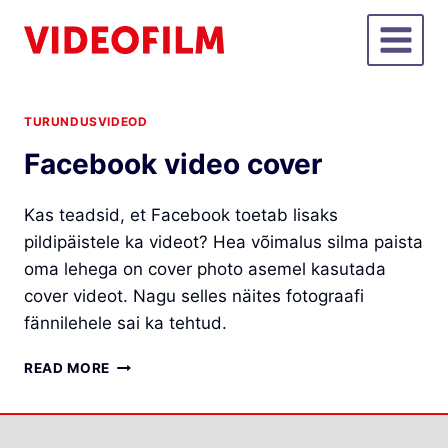
Skip
to
content
TURUNDUSVIDEOD
Facebook video cover
Kas teadsid, et Facebook toetab lisaks
pildipäistele ka videot? Hea võimalus silma paista
oma lehega on cover photo asemel kasutada
cover videot. Nagu selles näites fotograafi
fännilehele sai ka tehtud.
FACEBOOK
READ MORE
VIDEO
COVER